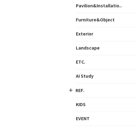
Pavilion&Installatio..
Furniture&Object
Exterior
Landscape
ETC.
AI Study
REF.
KIDS
EVENT