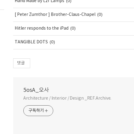
(0)
Hand Made by Lzf Lamps
(0)
[ Peter Zumthor ] Brother-Claus-Chapel
(0)
Hitler responds to the iPad
(0)
TANGIBLE DOTS
댓글
5osA_오사
Architecture / Interior / Design _REF.Archive.
구독하기