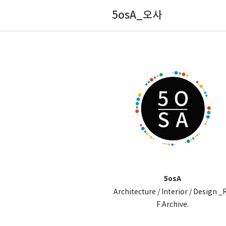
5osA_오사
5osA
Architecture / Interior / Design _
F.Archive.