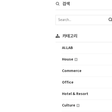
검색
카테고리
AI.LAB
House
Commerce
Office
Hotel & Resort
Culture