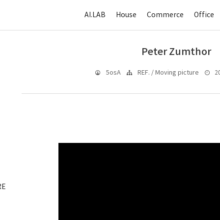
AI.LAB
House
Commerce
Office
Peter Zumthor
20
5osA
REF. / Moving picture
RE