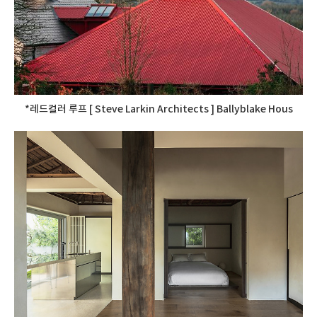
*레드컬러 루프 [ Steve Larkin Architects ] Ballyblake Hous