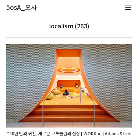
5osA_오사
localism (263)
*40년 만의 귀환, 새로운 브루클린의 심장 [ WORKac ] Adams Stree