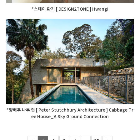
*스테이 환기 [ DESIGN2TONE ] Hwangi
*양배추 나무 집 [ Peter Stutchbury Architecture ] Cabbage Tr
ee House_A Sky Ground Connection