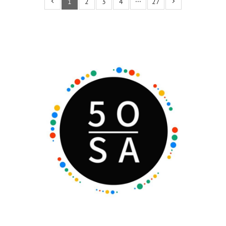
1
2
3
4
···
27