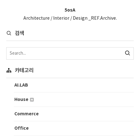
5osA
Architecture / Interior / Design _REF.Archive.
검색
카테고리
AI.LAB
House
Commerce
Office