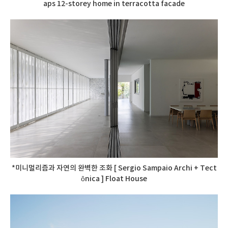
aps 12-storey home in terracotta facade
*미니멀리즘과 자연의 완벽한 조화 [ Sergio Sampaio Archi + Tect
ônica ] Float House