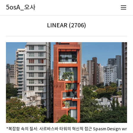
5osA_오사
LINEAR (2706)
*복잡함 속의 질서: 사르바스바 타워의 혁신적 접근 Spasm Design wr