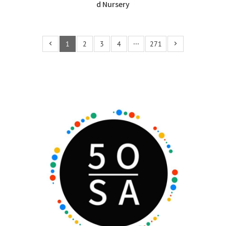
d Nursery
1
2
3
4
···
271