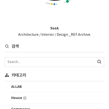
5osA
Architecture / Interior / Design _REF.Archive.
검색
카테고리
AI.LAB
House