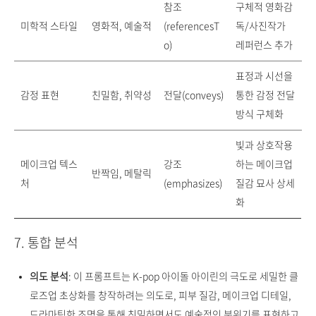
참조
구체적 영화감
미학적 스타일
영화적, 예술적
(referencesT
독/사진작가
o)
레퍼런스 추가
표정과 시선을
감정 표현
친밀함, 취약성
전달(conveys)
통한 감정 전달
방식 구체화
빛과 상호작용
메이크업 텍스
강조
하는 메이크업
반짝임, 메탈릭
처
(emphasizes)
질감 묘사 상세
화
7. 통합 분석
의도 분석
: 이 프롬프트는 K-pop 아이돌 아이린의 극도로 세밀한 클
로즈업 초상화를 창작하려는 의도로, 피부 질감, 메이크업 디테일,
드라마틱한 조명을 통해 친밀하면서도 예술적인 분위기를 표현하고