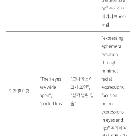
on" 추가하여
내러티브 요소
도입
"expressing
ephemeral
emotion
through
minimal
"Their eyes
"그녀의 눈이
facial
are wide
크게 뜨인",
expressions,
인간 존재감
open",
"살짝 벌린 입
focus on
"parted lips"
술"
micro-
expressions
in eyes and
lips" 추가하여