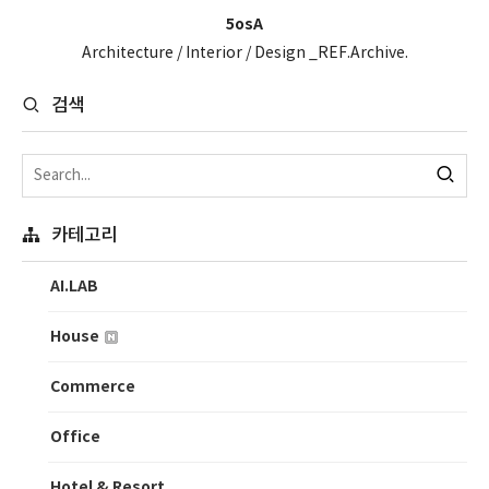
5osA
Architecture / Interior / Design _REF.Archive.
검색
카테고리
AI.LAB
House
Commerce
Office
Hotel & Resort