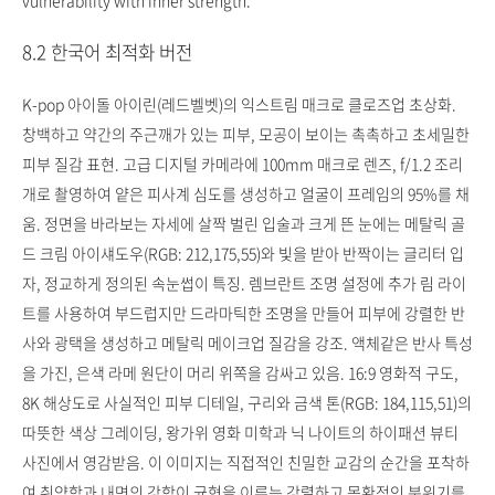
vulnerability with inner strength.
8.2 한국어 최적화 버전
K-pop 아이돌 아이린(레드벨벳)의 익스트림 매크로 클로즈업 초상화.
창백하고 약간의 주근깨가 있는 피부, 모공이 보이는 촉촉하고 초세밀한
피부 질감 표현. 고급 디지털 카메라에 100mm 매크로 렌즈, f/1.2 조리
개로 촬영하여 얕은 피사계 심도를 생성하고 얼굴이 프레임의 95%를 채
움. 정면을 바라보는 자세에 살짝 벌린 입술과 크게 뜬 눈에는 메탈릭 골
드 크림 아이섀도우(RGB: 212,175,55)와 빛을 받아 반짝이는 글리터 입
자, 정교하게 정의된 속눈썹이 특징. 렘브란트 조명 설정에 추가 림 라이
트를 사용하여 부드럽지만 드라마틱한 조명을 만들어 피부에 강렬한 반
사와 광택을 생성하고 메탈릭 메이크업 질감을 강조. 액체같은 반사 특성
을 가진, 은색 라메 원단이 머리 위쪽을 감싸고 있음. 16:9 영화적 구도,
8K 해상도로 사실적인 피부 디테일, 구리와 금색 톤(RGB: 184,115,51)의
따뜻한 색상 그레이딩, 왕가위 영화 미학과 닉 나이트의 하이패션 뷰티
사진에서 영감받음. 이 이미지는 직접적인 친밀한 교감의 순간을 포착하
여 취약함과 내면의 강함이 균형을 이루는 강렬하고 몽환적인 분위기를