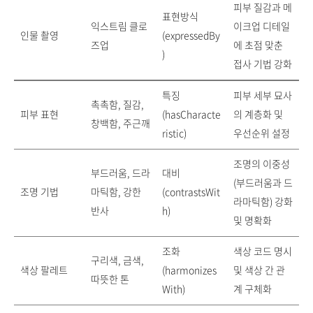
피부 질감과 메
표현방식
익스트림 클로
이크업 디테일
인물 촬영
(expressedBy
즈업
에 초점 맞춘
)
접사 기법 강화
특징
피부 세부 묘사
촉촉함, 질감,
피부 표현
(hasCharacte
의 계층화 및
창백함, 주근깨
ristic)
우선순위 설정
조명의 이중성
부드러움, 드라
대비
(부드러움과 드
조명 기법
마틱함, 강한
(contrastsWit
라마틱함) 강화
반사
h)
및 명확화
조화
색상 코드 명시
구리색, 금색,
색상 팔레트
(harmonizes
및 색상 간 관
따뜻한 톤
With)
계 구체화