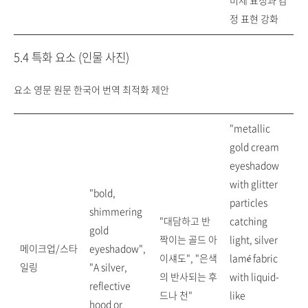
미세 표정과 감
정 표현 강화
5.4 특화 요소 (인물 사진)
요소 영문 원문 한국어 번역 최적화 제안
"metallic
gold cream
eyeshadow
with glitter
"bold,
particles
shimmering
"대담하고 반
catching
gold
짝이는 골드 아
light, silver
메이크업/스타
eyeshadow",
이섀도", "은색
lamé fabric
일링
"A silver,
의 반사되는 후
with liquid-
reflective
드나 천"
like
hood or