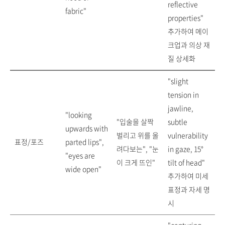
reflective
fabric"
properties"
추가하여 메이
크업과 의상 재
질 상세화
"slight
tension in
jawline,
"looking
"입술을 살짝
subtle
upwards with
벌리고 위를 올
vulnerability
표정/포즈
parted lips",
려다보는", "눈
in gaze, 15°
"eyes are
이 크게 뜨인"
tilt of head"
wide open"
추가하여 미세
표정과 자세 명
시