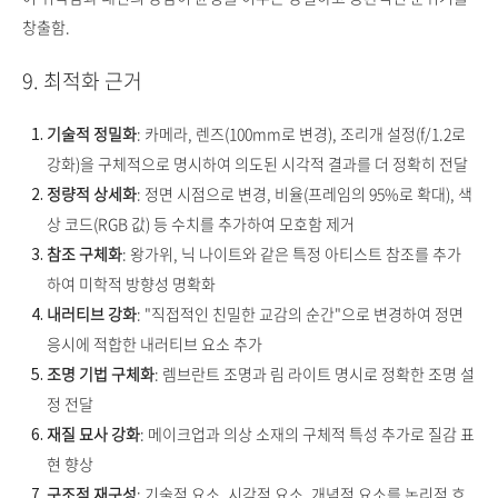
창출함.
9. 최적화 근거
기술적 정밀화
: 카메라, 렌즈(100mm로 변경), 조리개 설정(f/1.2로
강화)을 구체적으로 명시하여 의도된 시각적 결과를 더 정확히 전달
정량적 상세화
: 정면 시점으로 변경, 비율(프레임의 95%로 확대), 색
상 코드(RGB 값) 등 수치를 추가하여 모호함 제거
참조 구체화
: 왕가위, 닉 나이트와 같은 특정 아티스트 참조를 추가
하여 미학적 방향성 명확화
내러티브 강화
: "직접적인 친밀한 교감의 순간"으로 변경하여 정면
응시에 적합한 내러티브 요소 추가
조명 기법 구체화
: 렘브란트 조명과 림 라이트 명시로 정확한 조명 설
정 전달
재질 묘사 강화
: 메이크업과 의상 소재의 구체적 특성 추가로 질감 표
현 향상
구조적 재구성
: 기술적 요소, 시각적 요소, 개념적 요소를 논리적 흐