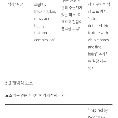
"창백하고 약
색상/질감
slightly
하여 구체적 색
간의 주근깨가
freckled skin,
상 코드 명시,
있는 피부, 촉
dewy and
"ultra-
촉하고 질감이
highly
detailed skin
풍부한 피부"
textured
texture with
complexion"
visible pores
and fine
hairs" 추가하
여 질감 세부
명시
5.3 개념적 요소
요소 영문 원문 한국어 번역 최적화 제안
"inspired by
Wong Kar-