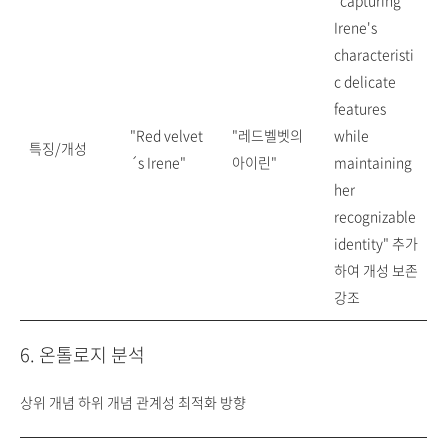
"capturing
Irene's
characteristi
c delicate
features
"Red velvet
"레드벨벳의
while
특징/개성
´s Irene"
아이린"
maintaining
her
recognizable
identity" 추가
하여 개성 보존
강조
6. 온톨로지 분석
상위 개념 하위 개념 관계성 최적화 방향