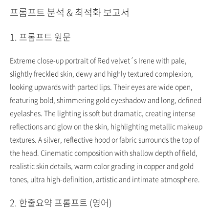
프롬프트 분석 & 최적화 보고서
1. 프롬프트 원문
Extreme close-up portrait of Red velvet´s Irene with pale,
slightly freckled skin, dewy and highly textured complexion,
looking upwards with parted lips. Their eyes are wide open,
featuring bold, shimmering gold eyeshadow and long, defined
eyelashes. The lighting is soft but dramatic, creating intense
reflections and glow on the skin, highlighting metallic makeup
textures. A silver, reflective hood or fabric surrounds the top of
the head. Cinematic composition with shallow depth of field,
realistic skin details, warm color grading in copper and gold
tones, ultra high-definition, artistic and intimate atmosphere.
2. 한줄요약 프롬프트 (영어)