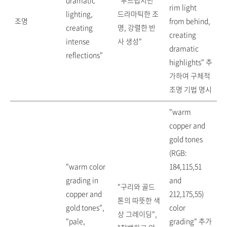
dramatic
"부드럽지만
rim light
lighting,
드라마틱한 조
조명
from behind,
creating
명, 강렬한 반
creating
intense
사 생성"
dramatic
reflections"
highlights" 추
가하여 구체적
조명 기법 명시
"warm
copper and
gold tones
(RGB:
"warm color
184,115,51
grading in
and
"구리와 골드
copper and
212,175,55)
톤의 따뜻한 색
gold tones",
color
상 그레이딩",
"pale,
grading" 추가