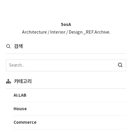
5osA
Architecture / Interior / Design _REF.Archive.
검색
카테고리
AI.LAB
House
Commerce