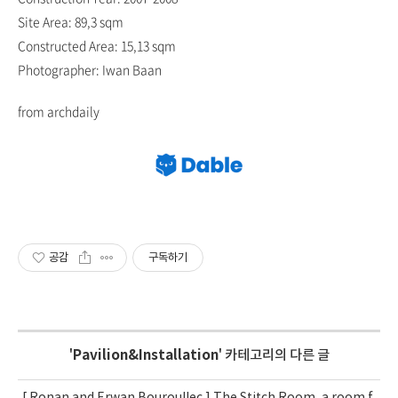
Site Area: 89,3 sqm
Constructed Area: 15,13 sqm
Photographer: Iwan Baan
from archdaily
공감
구독하기
'
Pavilion&Installation
' 카테고리의 다른 글