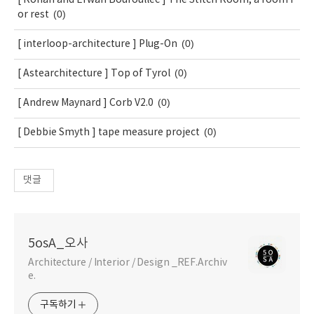
[ Ronan and Erwan Bouroullec ] The Stitch Room, a room f
(0)
or rest
(0)
[ interloop-architecture ] Plug-On
(0)
[ Astearchitecture ] Top of Tyrol
(0)
[ Andrew Maynard ] Corb V2.0
(0)
[ Debbie Smyth ] tape measure project
댓글
5osA_오사
Architecture / Interior / Design _REF.Archiv
e.
구독하기