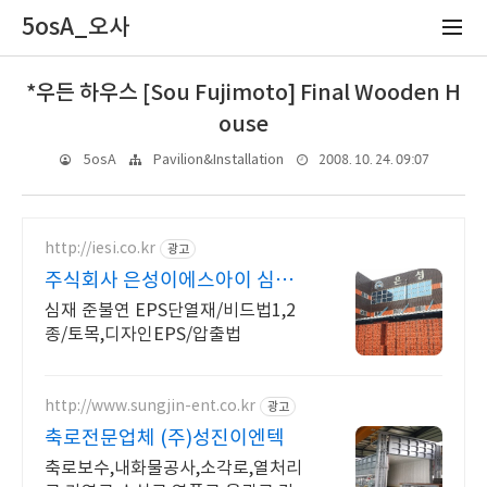
5osA_오사
*우든 하우스 [Sou Fujimoto] Final Wooden H
ouse
2008. 10. 24. 09:07
5osA
Pavilion&Installation
http://iesi.co.kr
광고
주식회사 은성이에스아이 심재
준불연 EPS단열재
심재 준불연 EPS단열재/비드법1,2
종/토목,디자인EPS/압출법
http://www.sungjin-ent.co.kr
광고
축로전문업체 (주)성진이엔텍
축로보수,내화물공사,소각로,열처리