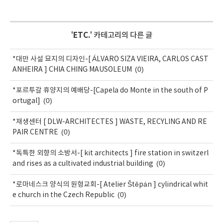
'
ETC.
' 카테고리의 다른 글
*대만 사설 묘지의 디자인-[ ÁLVARO SIZA VIEIRA, CARLOS CAST
(0)
ANHEIRA ] CHIA CHING MAUSOLEUM
*포르투갈 휴양지의 예배당-[Capela do Monte in the south of P
(0)
ortugal]
*재생센터 [ DLW-ARCHITECTES ] WASTE, RECYLING AND RE
(0)
PAIR CENTRE
*독특한 외향의 소방서-[ kit architects ] fire station in switzerl
(0)
and rises as a cultivated industrial building
*로마네스크 양식의 원형교회-[ Atelier Štěpán ] cylindrical whit
(0)
e church in the Czech Republic