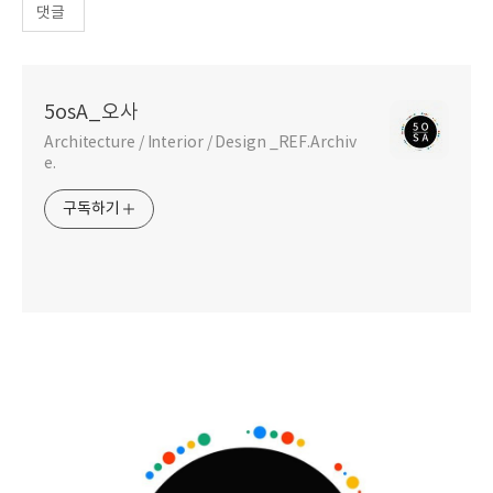
댓글
5osA_오사
Architecture / Interior / Design _REF.Archiv
e.
구독하기