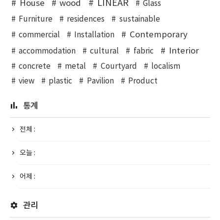
LINEAR
House
wood
Glass
Furniture
residences
sustainable
Contemporary
commercial
Installation
Interior
accommodation
cultural
fabric
concrete
metal
Courtyard
localism
view
plastic
Pavilion
Product
통계
전체 :
오늘 :
어제 :
관리