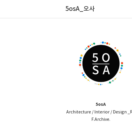
5osA_오사
5osA
Architecture / Interior / Design _
F.Archive.