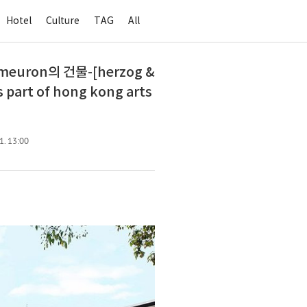
Hotel
Culture
TAG
All
euron의 건물-[herzog &
s part of hong kong arts
1. 13:00