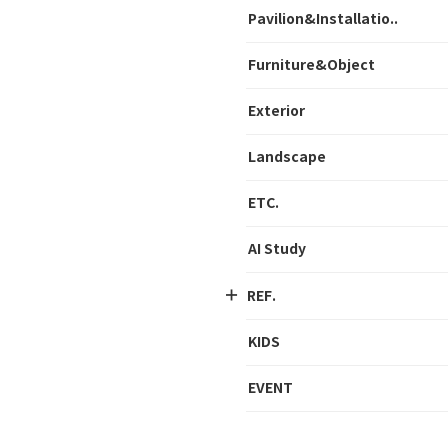
Pavilion&Installatio..
Furniture&Object
Exterior
Landscape
ETC.
AI Study
REF.
KIDS
EVENT