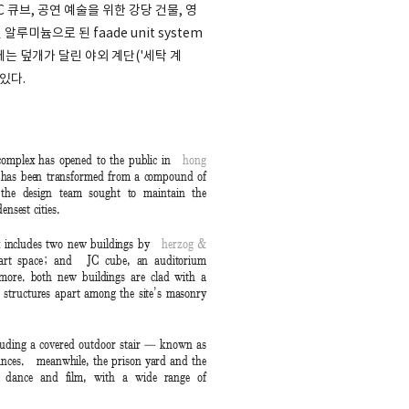
C 큐브, 공연 예술을 위한 강당 건물, 영
루미늄으로 된 faade unit system
는 덮개가 달린 야외 계단('세탁 계
있다.
ts complex has opened to the public in
hong
d, has been transformed from a compound of
 the design team sought to maintain the
ensest cities.
lex includes two new buildings by
herzog &
 art space; and JC cube, an auditorium
d more. both new buildings are clad with a
 structures apart among the site’s masonry
cluding a covered outdoor stair — known as
mances. meanwhile, the prison yard and the
c, dance and film, with a wide range of