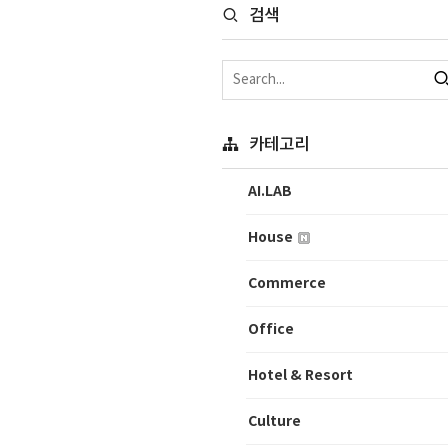
검색
카테고리
AI.LAB
House
Commerce
Office
Hotel & Resort
Culture