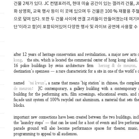
건물 2채가 있다. JC 컨템포러리, 현대 미술 공간이 있는 갤러리 건물, J
화 상영회, 교육 행사 등이 이 곳에 있으며 두 건물은 100 % 재활용 주철 알
으로 덮여 있다. 또한 두 건물 사이에 연결 고리들이 만들어졌는데 여기에
단'이라고 함)이 포함되어있어 다양한 행사 및 라이브 공연에 사용할 수 
after 12 years of heritage conservation and revitalization, a major new ar
kong
. the site, which is located the commercial center of hong kong islan
16 police buildings by swiss architecture firm
herzog & de meuron
.
destination’s openness — a rare characteristic for a site in one of the world’s d
named
‘tai kwun’
, a name that means ‘big station’ in chinese, the comp
de meuron
: JC contemporary, a gallery building with a contemporary
building for the performing arts, film screenings, educational events, an
façade unit system of 100% recycled cast aluminum, a material that sets the
blocks.
important new connections have been created between the two buildings, in
the ‘laundry steps’ — that can be used for a host of events and live perfor
parade ground will also become performance spaces for theater, musi
programming to appeal to all audiences.