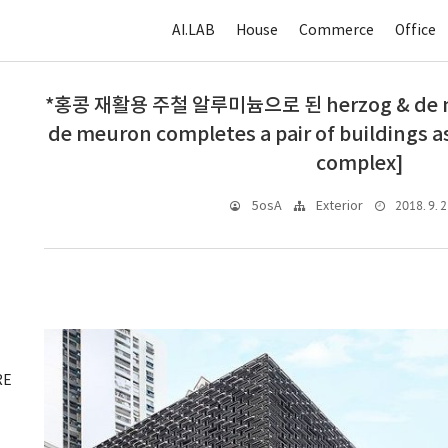
AI.LAB
House
Commerce
Office
*홍콩 재활용 주철 알루미늄으로 된 herzog & de m
de meuron completes a pair of buildings a
complex]
2018. 9. 2
5osA
Exterior
RE