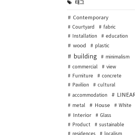
태그
Contemporary
Courtyard
fabric
Installation
education
wood
plastic
building
minimalism
commercial
view
Furniture
concrete
Pavilion
cultural
LINEA
accommodation
House
metal
White
Interior
Glass
Product
sustainable
residences
localism