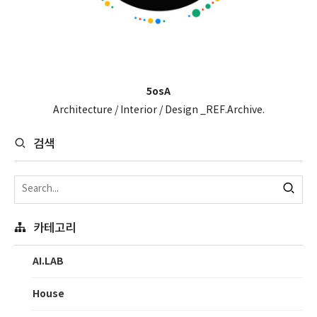
5osA
Architecture / Interior / Design _REF.Archive.
검색
카테고리
AI.LAB
House