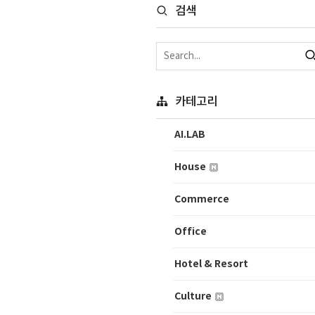
검색
카테고리
AI.LAB
House
Commerce
Office
Hotel & Resort
Culture