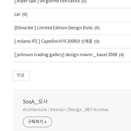
(0)
[ Arper SpA ] un giorno con catifa
(0)
car
(0)
[Olivia lee ] Limited Edition Design Dolls
(0)
[ milano IFE ] Capellini사의 2008년 신제품
(4)
[ johnson trading gallery] design miami _ basel 2008
댓글
5osA_오사
Architecture / Interior / Design _REF.Archive.
구독하기