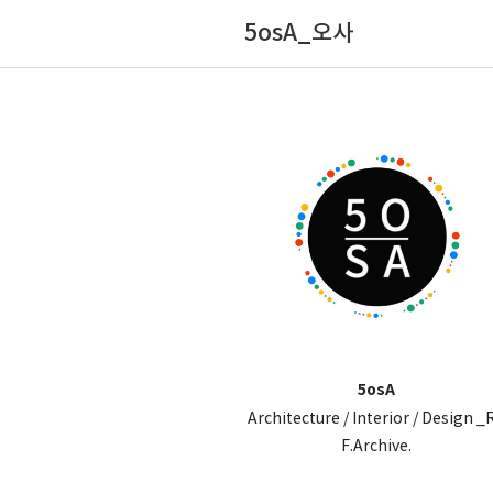
5osA_오사
5osA
Architecture / Interior / Design _
F.Archive.