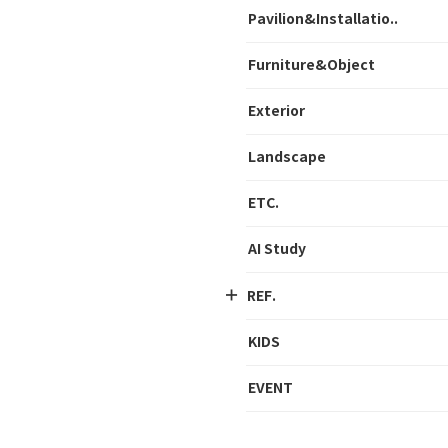
Pavilion&Installatio..
Furniture&Object
Exterior
Landscape
ETC.
AI Study
REF.
KIDS
EVENT