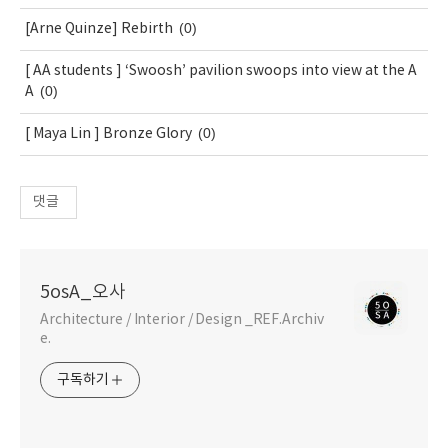
(0)
[Arne Quinze] Rebirth
[ AA students ] ‘Swoosh’ pavilion swoops into view at the A
(0)
A
(0)
[ Maya Lin ] Bronze Glory
댓글
5osA_오사
Architecture / Interior / Design _REF.Archiv
e.
구독하기