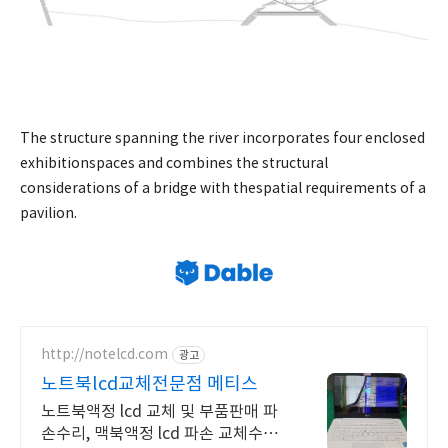
The structure spanning the river incorporates four enclosed
exhibitionspaces and combines the structural
considerations of a bridge with thespatial requirements of a
pavilion.
http://notelcd.com
광고
노트북lcd교체전문점 메티스
노트북액정 lcd 교체 및 부품판매 파
손수리, 맥북액정 lcd 파손 교체수리