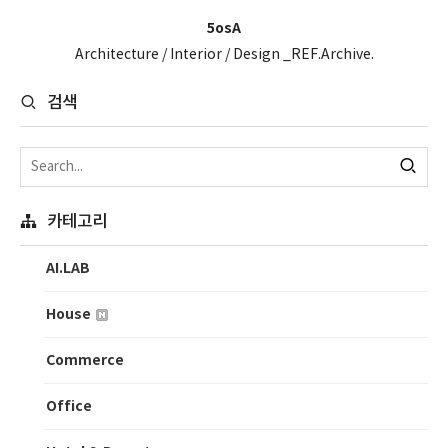
5osA
Architecture / Interior / Design _REF.Archive.
검색
카테고리
AI.LAB
House
Commerce
Office