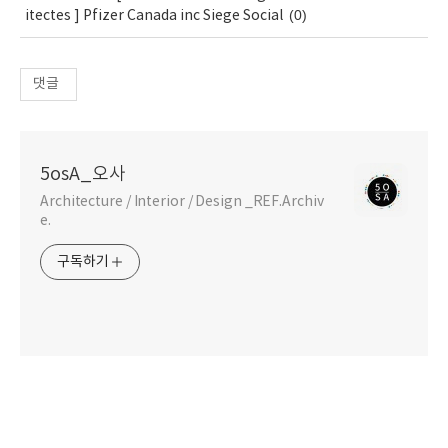
(0)
itectes ] Pfizer Canada inc Siege Social
댓글
5osA_오사
Architecture / Interior / Design _REF.Archiv
e.
구독하기