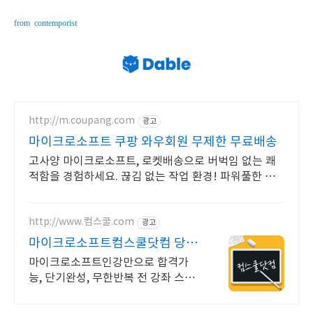
from contemporist
http://m.coupang.com
광고
마이크로소프트 쿠팡 와우회원 무제한 무료배송
고사양 마이크로소프트, 로켓배송으로 버벅임 없는 쾌
적함을 경험하세요. 끊김 없는 작업 환경! 파워풀한 노
트북, 쿠팡에서 만나보세요.
http://www.컴스쿨.com
광고
마이크로소프트컴스쿨닷컴 당일
신청&결제시 기프티콘!
마이크로소프트인강만으로 합격가
능, 단기완성, 무한반복 전 강좌 스마
트폰 학습가능