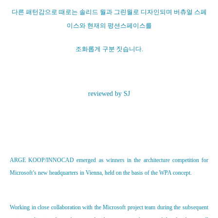
다른 패턴감으로 때로는 솔리드 월과 그린월로 디자인되며 버츄얼 스페
이스와 현재의 펑션스페이스를
조화롭게 구분 짓습니다.
reviewed by SJ
ARGE KOOP/INNOCAD emerged as winners in the architecture competition for
Microsoft’s new headquarters in Vienna, held on the basis of the WPA concept.
Working in close collaboration with the Microsoft project team during the subsequent