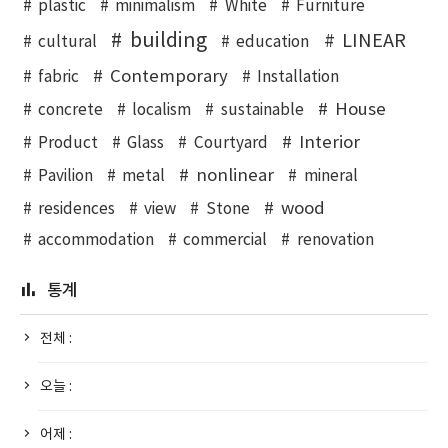
plastic
minimalism
White
Furniture
building
LINEAR
cultural
education
Contemporary
fabric
Installation
House
concrete
localism
sustainable
Interior
Product
Glass
Courtyard
nonlinear
Pavilion
metal
mineral
wood
residences
view
Stone
accommodation
commercial
renovation
통계
전체 :
오늘 :
어제 :