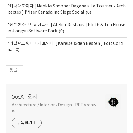
*캐나다 화이자 [ Menkès Shooner Dagenais Le Tourneux Arch
(0)
itectes ] Pfizer Canada inc Siege Social
*장쑤성 소프트웨어 파크 [ Atelier Deshaus ] Plot 6 & Tea House
(0)
in Jiangsu Software Park
*네덜란드 형태미가 보인다. [ Karelse & den Besten ] Fort Corti
(0)
na
댓글
5osA_오사
Architecture / Interior / Design _REF.Archiv
e.
구독하기