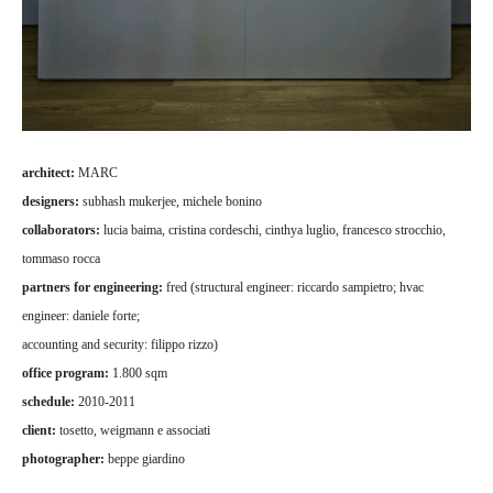
architect:
MARC
designers:
subhash mukerjee, michele bonino
collaborators:
lucia baima, cristina cordeschi, cinthya luglio, francesco strocchio,
tommaso rocca
partners for engineering:
fred (structural engineer: riccardo sampietro; hvac
engineer: daniele forte;
accounting and security: filippo rizzo)
office program:
1.800 sqm
schedule:
2010-2011
client:
tosetto, weigmann e associati
photographer:
beppe giardino