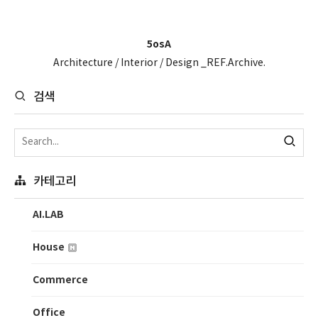
5osA
Architecture / Interior / Design _REF.Archive.
검색
카테고리
AI.LAB
House
Commerce
Office