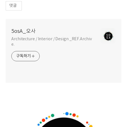
댓글
5osA_오사
Architecture / Interior / Design _REF.Archiv
e.
구독하기