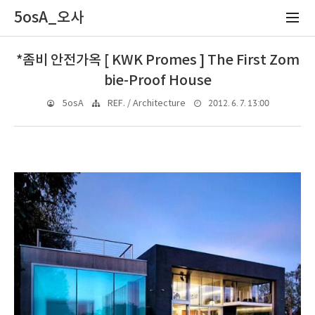
5osA_오사
*좀비 안전가옥 [ KWK Promes ] The First Zom
bie-Proof House
2012. 6. 7. 13:00
5osA
REF. / Architecture