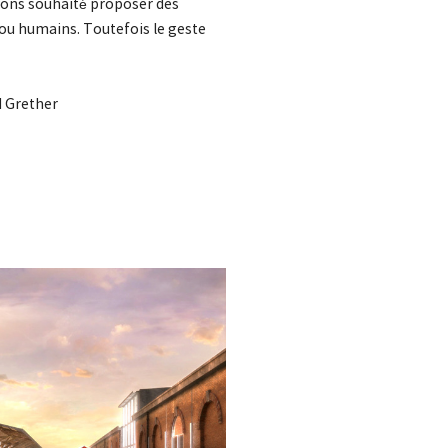
vons souhaité proposer des
ou humains. Toutefois le geste
d Grether