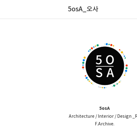
5osA_오사
5osA
Architecture / Interior / Design _
F.Archive.