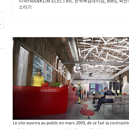
미국FRANKLIN ELECTRIC 한국독점대리점, BMS, 축
스터기
Le site ouvrira au public en mars 2009, de ce fait la contrain