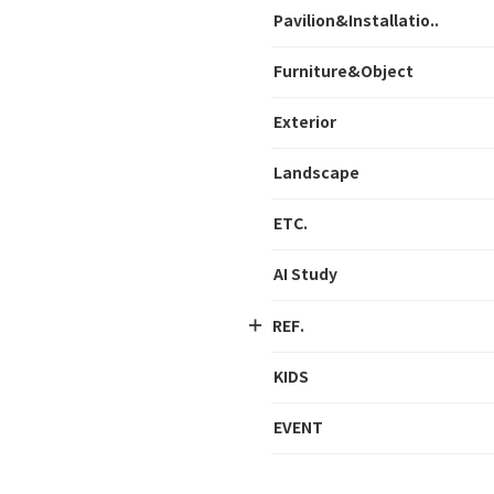
Pavilion&Installatio..
Furniture&Object
Exterior
Landscape
ETC.
AI Study
REF.
KIDS
EVENT