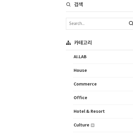
검색
카테고리
AI.LAB
House
Commerce
Office
Hotel & Resort
Culture