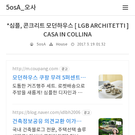
5osA_오사
*심플, 콘크리트 모던하우스 [ LGB ARCHITETTI ]
CASA IN COLLINA
2017. 3. 19. 01:32
5osA
House
http://m.coupang.com
광고
모던하우스 쿠팡 무려 5퍼센트
적립
도톰한 거즈행주 세트. 로켓배송으로
주방을 새롭게! 심플한 디자인과 적
당한 무게감. 손님 접대용 디저트에
딱!
https://blog.naver.com/idlbh2006
광고
건축정보공유 의견교환 이가루
당신의 건축주택 기록을 담다
국내 건축블로그 전문, 주택선택 솔루