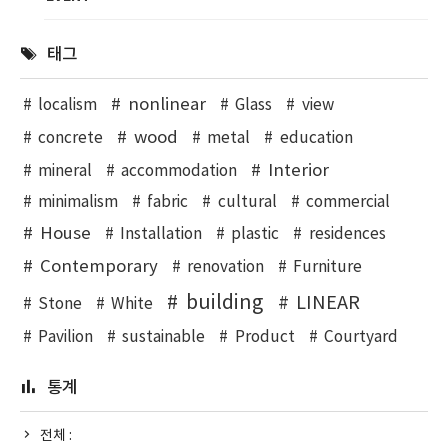
태그
nonlinear
localism
Glass
view
wood
concrete
metal
education
Interior
mineral
accommodation
minimalism
fabric
cultural
commercial
House
Installation
plastic
residences
Contemporary
renovation
Furniture
building
LINEAR
Stone
White
Pavilion
sustainable
Product
Courtyard
통계
전체 :