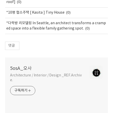
(0)
roof]
(0)
*10평 협소주택 [ Kasita ] Tiny House
*다락방 리모델링 In Seattle, an architect transforms a cramp
(0)
ed space into a flexible family gathering spot.
댓글
5osA_오사
Architecture / Interior / Design _REF.Archiv
e.
구독하기