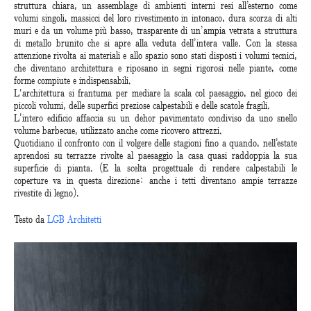
struttura chiara, un assemblage di ambienti interni resi all’esterno come
volumi singoli, massicci del loro rivestimento in intonaco, dura scorza di alti
muri e da un volume più basso, trasparente di un’ampia vetrata a struttura
di metallo brunito che si apre alla veduta dell’intera valle. Con la stessa
attenzione rivolta ai materiali e allo spazio sono stati disposti i volumi tecnici,
che diventano architettura e riposano in segni rigorosi nelle piante, come
forme compiute e indispensabili.
L'architettura si frantuma per mediare la scala col paesaggio, nel gioco dei
piccoli volumi, delle superfici preziose calpestabili e delle scatole fragili.
L’intero edificio affaccia su un dehor pavimentato condiviso da uno snello
volume barbecue, utilizzato anche come ricovero attrezzi.
Quotidiano il confronto con il volgere delle stagioni fino a quando, nell’estate
aprendosi su terrazze rivolte al paesaggio la casa quasi raddoppia la sua
superficie di pianta. (E la scelta progettuale di rendere calpestabili le
coperture va in questa direzione: anche i tetti diventano ampie terrazze
rivestite di legno).
Testo da
LGB Architetti