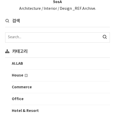
5osA
Architecture / Interior / Design _REF.Archive.
검색
카테고리
AI.LAB
House
Commerce
Office
Hotel & Resort