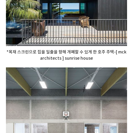
*목재 스크린으로 집을 일출을 향해 개폐할 수 있게 한 호주 주택-[ mck
architects ] sunrise house