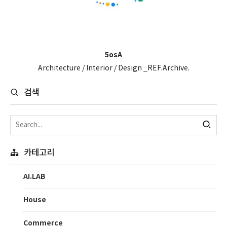
5osA
Architecture / Interior / Design _REF.Archive.
검색
카테고리
AI.LAB
House
Commerce