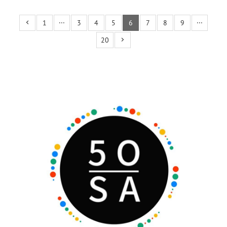
1
···
3
4
5
6
7
8
9
···
20