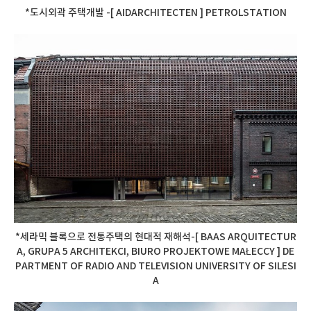
*도시외곽 주택개발 -[ AIDARCHITECTEN ] PETROLSTATION
*세라믹 블록으로 전통주택의 현대적 재해석-[ BAAS ARQUITECTUR
A, GRUPA 5 ARCHITEKCI, BIURO PROJEKTOWE MAŁECCY ] DE
PARTMENT OF RADIO AND TELEVISION UNIVERSITY OF SILESI
A