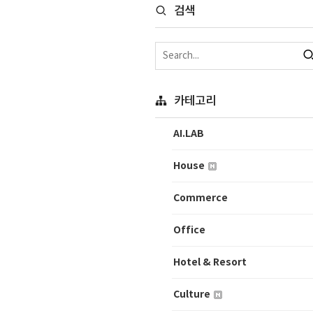
검색
카테고리
AI.LAB
House
Commerce
Office
Hotel & Resort
Culture