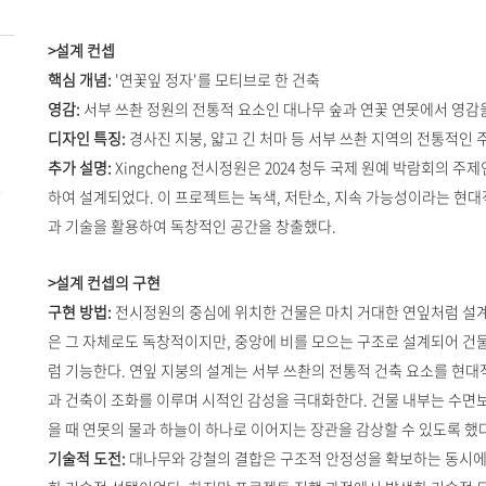
>설계 컨셉
핵심 개념:
'연꽃잎 정자'를 모티브로 한 건축
영감:
서부 쓰촨 정원의 전통적 요소인 대나무 숲과 연꽃 연못에서 영감
디자인 특징:
경사진 지붕, 얇고 긴 처마 등 서부 쓰촨 지역의 전통적인
추가 설명:
Xingcheng 전시정원은 2024 청두 국제 원예 박람회의 주제
e
하여 설계되었다. 이 프로젝트는 녹색, 저탄소, 지속 가능성이라는 현대
과 기술을 활용하여 독창적인 공간을 창출했다.
>설계 컨셉의 구현
구현 방법:
전시정원의 중심에 위치한 건물은 마치 거대한 연잎처럼 설계되
은 그 자체로도 독창적이지만, 중앙에 비를 모으는 구조로 설계되어 건
럼 기능한다. 연잎 지붕의 설계는 서부 쓰촨의 전통적 건축 요소를 현대
과 건축이 조화를 이루며 시적인 감성을 극대화한다. 건물 내부는 수면
을 때 연못의 물과 하늘이 하나로 이어지는 장관을 감상할 수 있도록 했다
기술적 도전:
대나무와 강철의 결합은 구조적 안정성을 확보하는 동시에