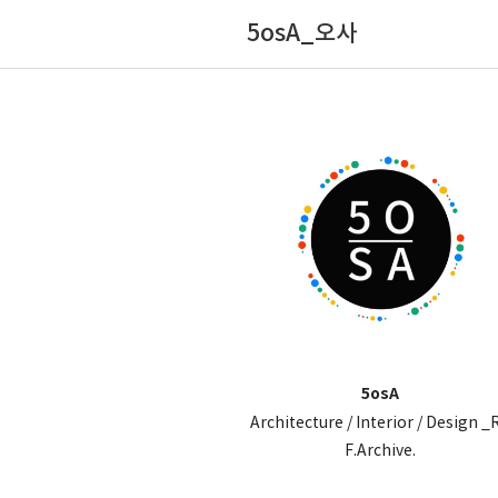
5osA_오사
5osA
Architecture / Interior / Design _
F.Archive.