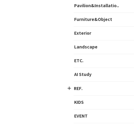
Pavilion&Installatio..
Furniture&Object
Exterior
Landscape
ETC.
AI Study
REF.
KIDS
EVENT