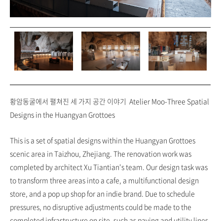
황암동굴에서 펼쳐진 세 가지 공간 이야기 Atelier Moo-Three Spatial
Designs in the Huangyan Grottoes
This is a set of spatial designs within the Huangyan Grottoes
scenic area in Taizhou, Zhejiang. The renovation work was
completed by architect Xu Tiantian's team. Our design task was
to transform three areas into a cafe, a multifunctional design
store, and a pop up shop for an indie brand. Due to schedule
pressures, no disruptive adjustments could be made to the
completed infrastructure on site, such as paving and utility lines.