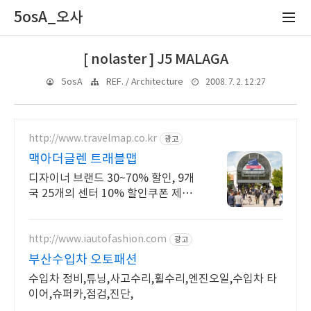
5osA_오사
[ nolaster ] J5 MALAGA
2008. 7. 2. 12:27
5osA
REF. / Architecture
http://www.travelmap.co.kr
광고
맥아더글렌 트래블맵
디자이너 브랜드 30~70% 할인, 9개
국 25개의 센터 10% 할인쿠폰 제공
맥아더글렌 디자이너 아울렛은 럭셔
리 프리미엄 브랜드 최대 70% 할인
http://www.iautofashion.com
광고
부산수입차 오토패션
수입차 정비,튜닝,사고수리,휠수리,엔진오일,수입차 타
이어,슈퍼카,점검,진단,