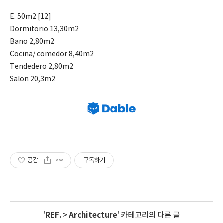
E. 50m2 [12]
Dormitorio 13,30m2
Bano 2,80m2
Cocina/ comedor 8,40m2
Tendedero 2,80m2
Salon 20,3m2
공감
구독하기
'
REF.
>
Architecture
' 카테고리의 다른 글