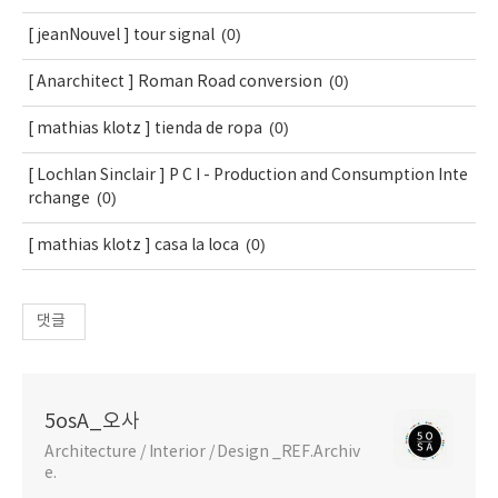
(0)
[ jeanNouvel ] tour signal
(0)
[ Anarchitect ] Roman Road conversion
(0)
[ mathias klotz ] tienda de ropa
[ Lochlan Sinclair ] P C I - Production and Consumption Inte
(0)
rchange
(0)
[ mathias klotz ] casa la loca
댓글
5osA_오사
Architecture / Interior / Design _REF.Archiv
e.