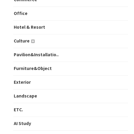
Office
Hotel & Resort
Culture
Pavilion&Installatio..
Furniture&Object
Exterior
Landscape
ETC.
AI Study