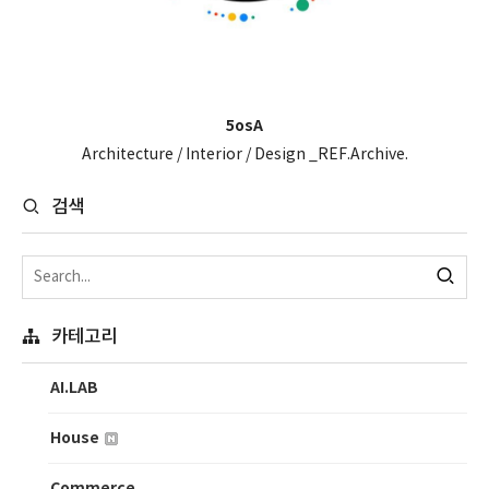
5osA
Architecture / Interior / Design _REF.Archive.
검색
카테고리
AI.LAB
House
Commerce