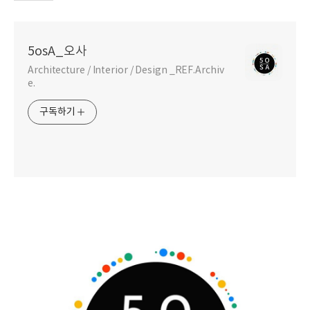
5osA_오사
Architecture / Interior / Design _REF.Archiv
e.
구독하기