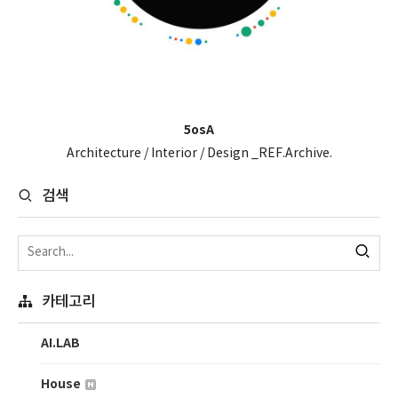
5osA
Architecture / Interior / Design _REF.Archive.
검색
카테고리
AI.LAB
House