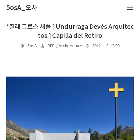
5osA_오사
*칠레 크로스 채플 [ Undurraga Devés Arquitec
tos ] Capilla del Retiro
2012. 4. 5. 13:00
5osA
REF. / Architecture