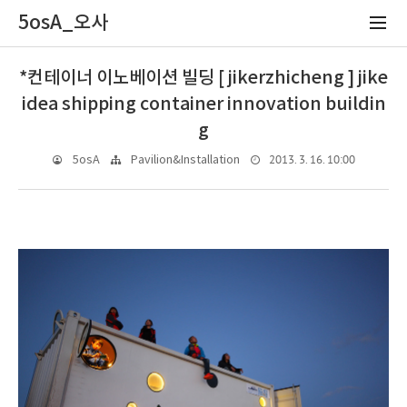
5osA_오사
*컨테이너 이노베이션 빌딩 [ jikerzhicheng ] jike
idea shipping container innovation buildin
g
2013. 3. 16. 10:00
5osA
Pavilion&Installation