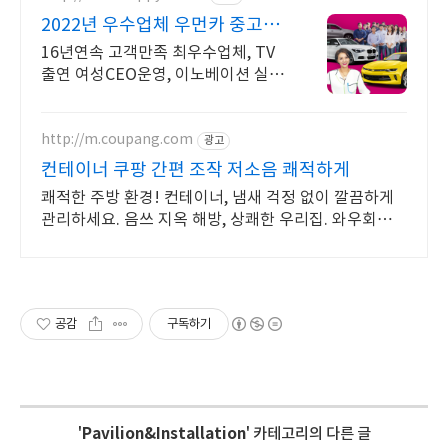
2022년 우수업체 우먼카 중고차
는 최우수모범업체에서!
16년연속 고객만족 최우수업체, TV
출연 여성CEO운영, 이노베이션 실매
물 5만대 2009~2023년 우수 고객만
족 업체 "네티즌 선정 최우수 홈페이
지"
http://m.coupang.com
광고
컨테이너 쿠팡 간편 조작 저소음 쾌적하게
쾌적한 주방 환경! 컨테이너, 냄새 걱정 없이 깔끔하게
관리하세요. 음쓰 지옥 해방, 상쾌한 우리집. 와우회원은
오늘주문 내일도착 로켓배송!
공감
구독하기
'
Pavilion&Installation
' 카테고리의 다른 글