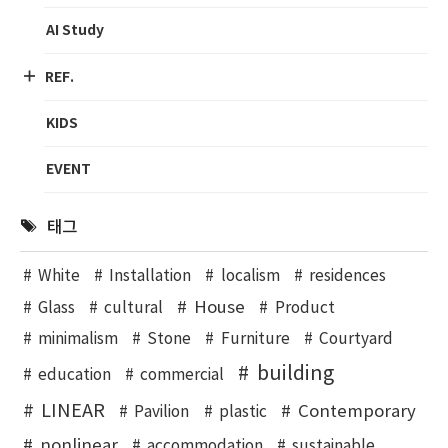
AI Study
REF.
KIDS
EVENT
태그
White
Installation
localism
residences
House
Glass
cultural
Product
minimalism
Stone
Furniture
Courtyard
building
education
commercial
LINEAR
Contemporary
Pavilion
plastic
nonlinear
accommodation
sustainable