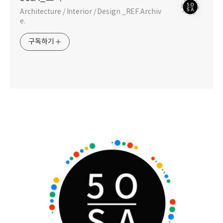
Architecture / Interior / Design _REF.Archiv
e.
구독하기