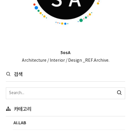
5osA
Architecture / Interior / Design _REF.Archive.
검색
카테고리
AI.LAB