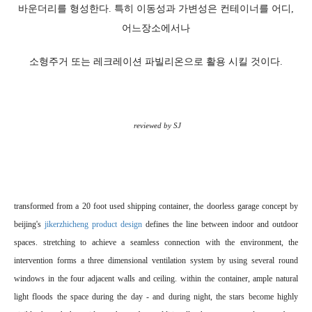
바
운더리를 형성한다. 특히 이동성과 가변성은 컨테이너를 어디,
어느장소에서나
소형주거 또는 레크레이션 파빌리온으로 활용 시킬 것이다.
reviewed by SJ
transformed from a 20 foot used shipping container, the doorless garage concept by
beijing's
jikerzhicheng
product design
defines the line between indoor and outdoor
spaces. stretching to achieve a seamless connection
with the environment, the
intervention forms a three dimensional ventilation system by using several round
windows in the four adjacent walls and ceiling. within the container, ample natural
light floods the space
during the day - and during night, the stars become highly