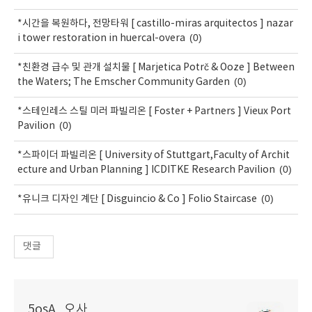
*시간을 복원하다, 전망타워 [ castillo-miras arquitectos ] nazar
(0)
i tower restoration in huercal-overa
*친환경 급수 및 관개 설치물 [ Marjetica Potrč & Ooze ] Between
(0)
the Waters; The Emscher Community Garden
*스테인레스 스틸 미러 파빌리온 [ Foster + Partners ] Vieux Port
(0)
Pavilion
*스파이더 파빌리온 [ University of Stuttgart,Faculty of Archit
(0)
ecture and Urban Planning ] ICDITKE Research Pavilion
(0)
*유니크 디자인 계단 [ Disguincio & Co ] Folio Staircase
댓글
5osA_오사