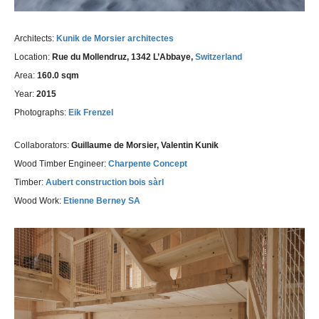
Architects:
Kunik de Morsier architectes
Location:
Rue du Mollendruz, 1342 L’Abbaye,
Switzerland
Area:
160.0 sqm
Year:
2015
Photographs:
Eik Frenzel
Collaborators:
Guillaume de Morsier, Valentin Kunik
Wood Timber Engineer:
Charpente Concept
Timber:
Aubert construction bois sàrl
Wood Work:
Etienne Berney SA