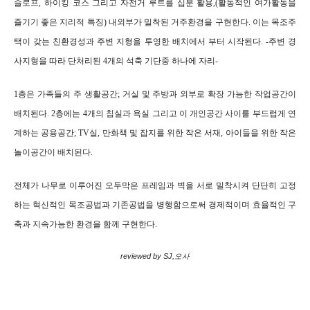
슬로프, 하이킹 코스 그리고 자전거 루트를 십분 활용,
(활동적인
여가활동을
즐기기 좋은 지리적 특징) 내외부가 밀착된 거주환경을 구현한다. 이는 목조주
택이 갖는 친환경성과 주변 지형을 투영한 배치에서 부터 시작된다. -주변 경
사지형을 따라 단처리
된 4개의 석축 기단
중 하나에 자리-
1층은 가족들의 주 생활공간; 거실 및 주방
과 외부로 확장 가능한 작업공간이
배치된다. 2층에는 4개의 침실과 욕실 그리고 이 개인공간 사이를 부드럽게 연
계하는 공용공간; TV실, 만화책 및 잡지를 위한 작은 서재, 아이들을 위한 작은
놀이공간이 배치된다.
전체가 나무로 이루어진 오두막은 프레임과 벽을 서로 밀착시켜 단단히 고정
하는 혁신적인 목조공법과 기존공법을 병행함으로써 경제적이며 효율적인 구
축과 지속가능한 환경을 함께 구현한다.
reviewed by SJ,오사