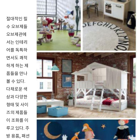
절대적인 필
수 오브제들
오브제관에
서는 인테리
어를 독특하
면서도 쾌적
하게 하는 제
품들을 만나
볼 수 있다.
다채로운 색
상과 다양한
형태 및 사이
즈의 제품들
이 조화를 이
루고 있다. 주
방 용품, 패션