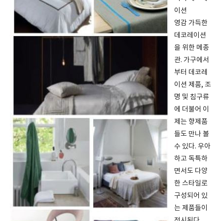
이션
영감 가득한
데코레이션
을 위한 메종
관. 가구에서
부터 데코레
이션 제품, 조
명 및 침구류
에 더불어 이
제는 향제품
들도 만나 볼
수 있다. 우아
하고 독특하
면서도 다양
한 스타일로
구성되어 있
는 제품들이
전시된다.