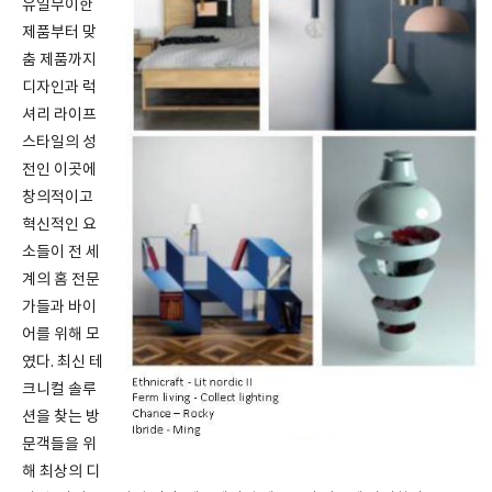
유일무이한
제품부터 맞
춤 제품까지
디자인과 럭
셔리 라이프
스타일의 성
전인 이곳에
창의적이고
혁신적인 요
소들이 전 세
계의 홈 전문
가들과 바이
어를 위해 모
였다. 최신 테
크니컬 솔루
션을 찾는 방
문객들을 위
해 최상의 디