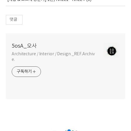
댓글
5osA_오사
Architecture / Interior / Design _REF.Archiv
e.
구독하기