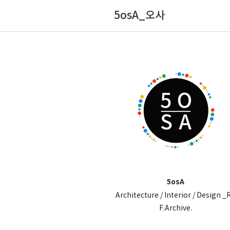
5osA_오사
5osA
Architecture / Interior / Design _
F.Archive.