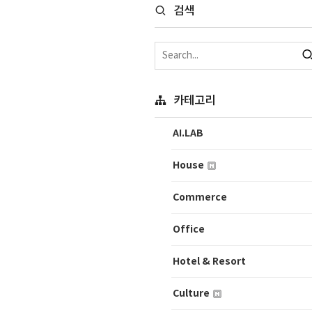
검색
카테고리
AI.LAB
House
Commerce
Office
Hotel & Resort
Culture