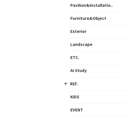
Pavilion&Installatio..
Furniture&Object
Exterior
Landscape
ETC.
AI Study
REF.
KIDS
EVENT