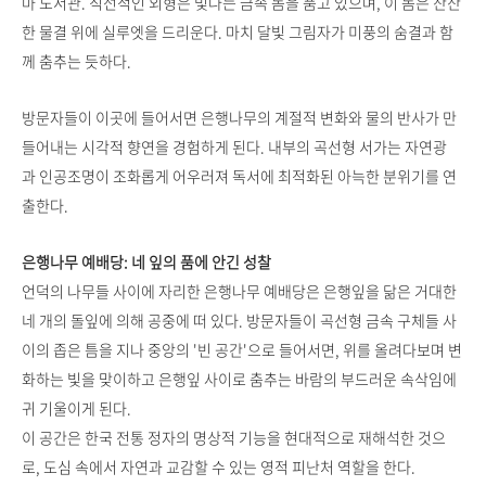
마 도서관. 직선적인 외형은 빛나는 금속 돔을 품고 있으며, 이 돔은 잔잔
한 물결 위에 실루엣을 드리운다. 마치 달빛 그림자가 미풍의 숨결과 함
께 춤추는 듯하다.
방문자들이 이곳에 들어서면 은행나무의 계절적 변화와 물의 반사가 만
들어내는 시각적 향연을 경험하게 된다. 내부의 곡선형 서가는 자연광
과 인공조명이 조화롭게 어우러져 독서에 최적화된 아늑한 분위기를 연
출한다.
은행나무 예배당: 네 잎의 품에 안긴 성찰
언덕의 나무들 사이에 자리한 은행나무 예배당은 은행잎을 닮은 거대한
네 개의 돌잎에 의해 공중에 떠 있다. 방문자들이 곡선형 금속 구체들 사
이의 좁은 틈을 지나 중앙의 '빈 공간'으로 들어서면, 위를 올려다보며 변
화하는 빛을 맞이하고 은행잎 사이로 춤추는 바람의 부드러운 속삭임에
귀 기울이게 된다.
이 공간은 한국 전통 정자의 명상적 기능을 현대적으로 재해석한 것으
로, 도심 속에서 자연과 교감할 수 있는 영적 피난처 역할을 한다.