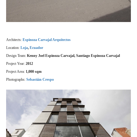
Architects:
Espinoza Carvajal Arquitectos
Location:
Loja
,
Ecuador
Design Team:
Kenny Joel Espinoza Carvajal, Santiago Espinoza Carvajal
Project Year:
2012
Project Area:
1,000 sqm
Photographs:
Sebastián Crespo