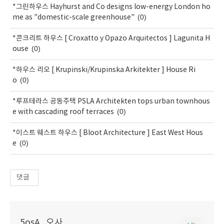
*그린하우스 Hayhurst and Co designs low-energy London ho
(0)
me as "domestic-scale greenhouse"
*콘크리트 하우스 [ Croxatto y Opazo Arquitectos ] Lagunita H
(0)
ouse
*하우스 리오 [ Krupinski/Krupinska Arkitekter ] House Ri
(0)
o
*루프테라스 공동주택 PSLA Architekten tops urban townhous
(0)
e with cascading roof terraces
*이스트 웨스트 하우스 [ Bloot Architecture ] East West Hous
(0)
e
댓글
5osA_오사