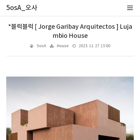
5osA_오사
*블럭블럭 [ Jorge Garibay Arquitectos ] Luja
mbio House
2023. 11. 27. 13:00
5osA
House