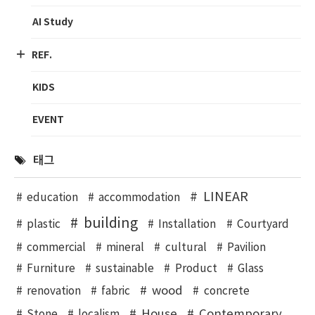
AI Study
REF.
KIDS
EVENT
태그
LINEAR
education
accommodation
building
plastic
Installation
Courtyard
commercial
mineral
cultural
Pavilion
Furniture
sustainable
Product
Glass
wood
renovation
fabric
concrete
House
Contemporary
Stone
localism