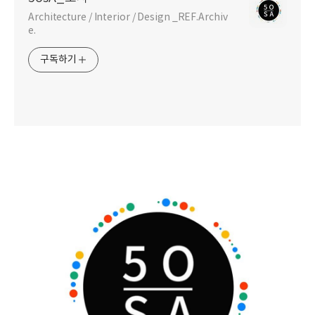
Architecture / Interior / Design _REF.Archiv
e.
구독하기