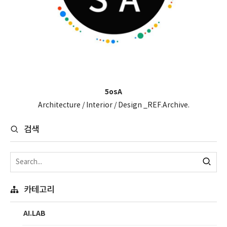
5osA
Architecture / Interior / Design _REF.Archive.
검색
카테고리
AI.LAB