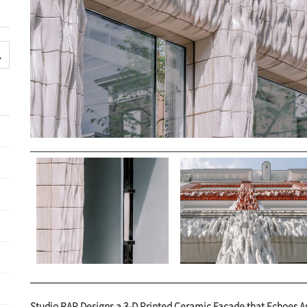
Studio RAP Designs a 3-D Printed Ceramic Facade that Echoes A