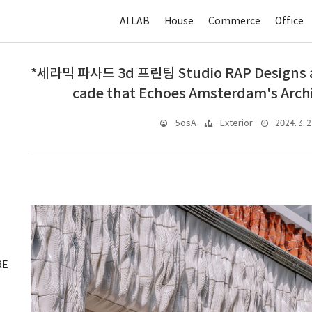
AI.LAB
House
Commerce
Office
*세라믹 파사드 3d 프린팅 Studio RAP Designs a 
cade that Echoes Amsterdam's Archi
2024. 3. 2
5osA
Exterior
RE