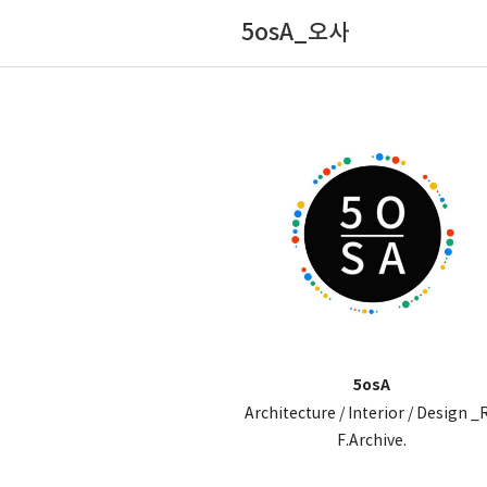
5osA_오사
5osA
Architecture / Interior / Design _
F.Archive.