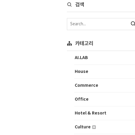
검색
카테고리
AI.LAB
House
Commerce
Office
Hotel & Resort
Culture