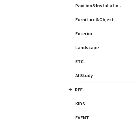
Pavilion&Installatio..
Furniture&Object
Exterior
Landscape
ETC.
AI Study
REF.
KIDS
EVENT