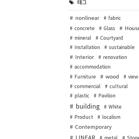
태그
nonlinear
fabric
Hous
concrete
Glass
mineral
Courtyard
Installation
sustainable
Interior
renovation
accommodation
wood
Furniture
view
commercial
cultural
plastic
Pavilion
building
White
Product
localism
Contemporary
LINEAR
metal
Ston