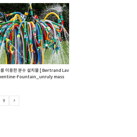
 이용한 분수 설치물 [ Bertrand Lav
erpentine-Fountain_unruly mass
9