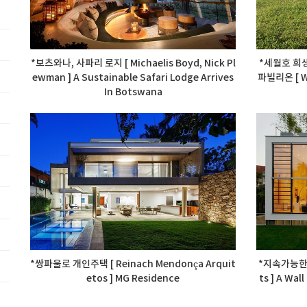
*보츠와나, 사파리 로지 [ Michaelis Boyd, Nick Pl
*세월호 희
ewman ] A Sustainable Safari Lodge Arrives
파빌리온 [ Wi
In Botswana
*쌍파울로 개인주택 [ Reinach Mendonça Arquit
*지속가능한 하
etos ] MG Residence
ts ] A Wal