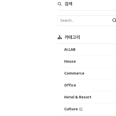
검색
카테고리
AI.LAB
House
Commerce
Office
Hotel & Resort
Culture