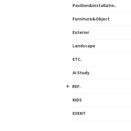
Pavilion&Installatio..
Furniture&Object
Exterior
Landscape
ETC.
AI Study
REF.
KIDS
EVENT