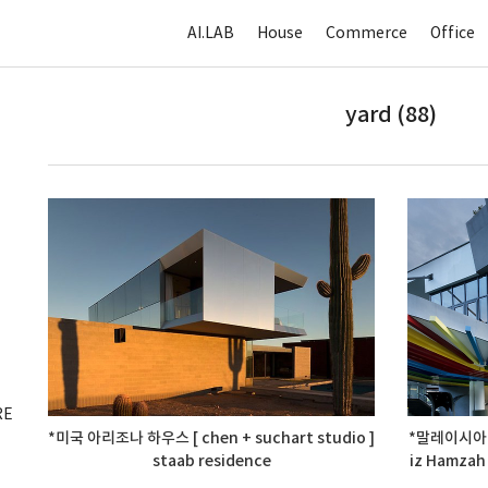
AI.LAB
House
Commerce
Office
yard (88)
RE
*미국 아리조나 하우스 [ chen + suchart studio ]
*말레이시아 
staab residence
iz Hamzah 