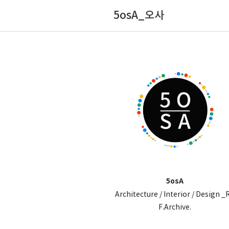
5osA_오사
5osA
Architecture / Interior / Design _
F.Archive.