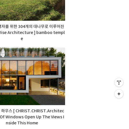
생자를 위한 304개의 대나무로 이루어진
se Architecture ] bamboo templ
e
우스 [ CHRIST.CHRIST.Architec
l Of Windows Open Up The Views I
nside This Home