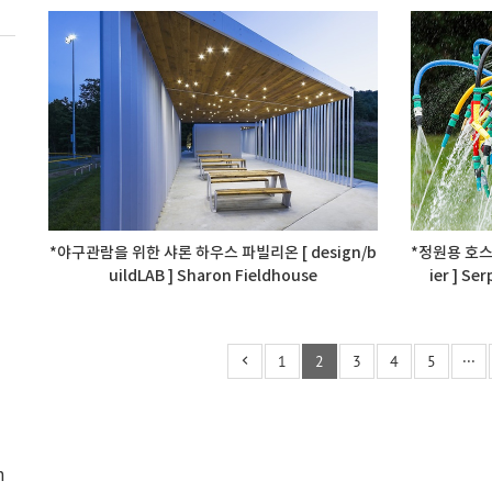
*야구관람을 위한 샤론 하우스 파빌리온 [ design/b
*정원용 호스를
uildLAB ] Sharon Fieldhouse
ier ] S
1
2
3
4
5
···
n