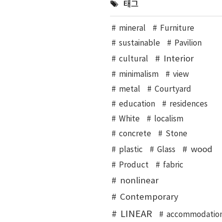
태그
mineral
Furniture
sustainable
Pavilion
Interior
cultural
minimalism
view
metal
Courtyard
education
residences
White
localism
concrete
Stone
wood
plastic
Glass
Product
fabric
nonlinear
Contemporary
LINEAR
accommodatio