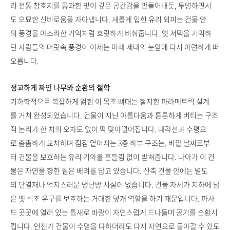
리 전통 창호지를 통과한 빛이 깊은 공간감을 만들어내듯, 투명하면서
도 오묘한 신비로움을 자아냅니다. 새롭게 입힌 유리 외피는 건물 안
의 풍경을 아스라한 기억처럼 흐릿하게 비춰줍니다. 옛 저택을 기억하
던 사람들의 머릿속 풍경이 이제는 미래 세대의 눈앞에 다시 아련하게 떠
오릅니다.
정교하게 짜인 나무와 순환의 철학
기하학적으로 복잡하게 얽힌 이 목조 뼈대는 철저한 파라메트릭 설계
를 거쳐 완성되었습니다. 건물이 지닌 아름다움과 튼튼하게 버티는 구조
적 논리가 한 치의 오차도 없이 딱 맞아떨어집니다. 대각선과 수평으
로 촘촘하게 교차하며 점점 옅어지는 3중 하부 구조는, 바깥 날씨로부
터 건물을 보호하는 유리 기와를 흔들림 없이 받쳐줍니다. 나아가 이 건
물은 자연을 향한 짙은 배려를 담고 있습니다. 신축 건물 안에는 별도
의 단열재나 억지스러운 냉난방 시설이 없습니다. 건물 자체가 지하에 남
은 옛 석조 유구를 보호하는 거대한 덮개 역할을 하기 때문입니다. 파사
드 곳곳에 열려 있는 틈새로 바람이 자연스럽게 드나들며 공기를 순환시
킵니다. 언젠가 건물이 수명을 다하더라도 다시 자연으로 돌아갈 수 있도