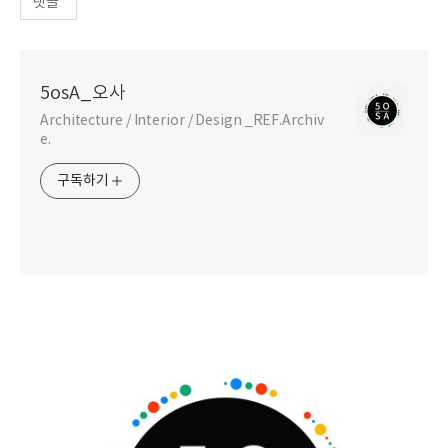
댓글
5osA_오사
Architecture / Interior / Design _REF.Archiv
e.
구독하기