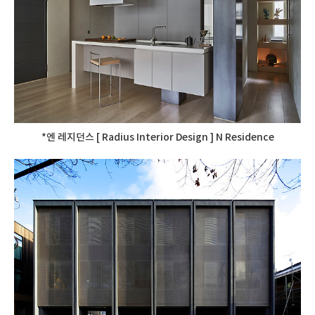
*엔 레지던스 [ Radius Interior Design ] N Residence