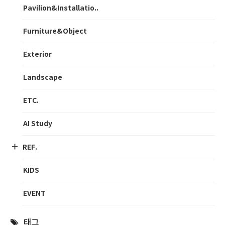
Pavilion&Installatio..
Furniture&Object
Exterior
Landscape
ETC.
AI Study
REF.
KIDS
EVENT
태그