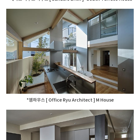
*엠하우스 [ Office Ryu Architect ] M House