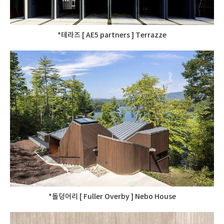
*테라즈 [ AE5 partners ] Terrazze
*돌덩어리 [ Fuller Overby ] Nebo House