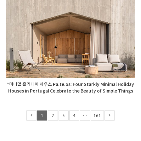
*미니멀 홀리데이 하우스 Pa.te.os: Four Starkly Minimal Holiday
Houses in Portugal Celebrate the Beauty of Simple Things
1
2
3
4
···
161