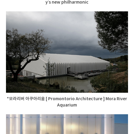
y’s new philharmonic
*모라리버 아쿠아리움 [ Promontorio Architecture ] Mora River
Aquarium