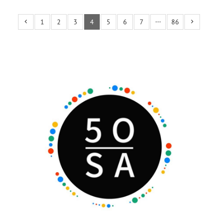
1
2
3
4
5
6
7
···
86