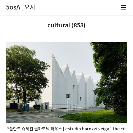
5osA_오사
cultural (858)
*폴란드 슈체친 필하모닉 하우스 [ estudio barozzi veiga ] the cit