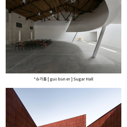
*슈가홀 [ guò bàn er ] Sugar Hall