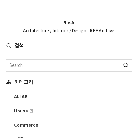
5osA
Architecture / Interior / Design _REF.Archive.
검색
카테고리
AI.LAB
House
Commerce