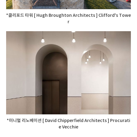
*클리포드 타워 [ Hugh Broughton Architects ] Clifford's Towe
r
*미니멀 리노베이션 [ David Chipperfield Architects ] Procurati
e Vecchie