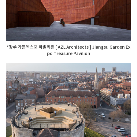
*장쑤 가든엑스포 파빌리온 [ AZL Architects ] Jiangsu Garden Ex
po Treasure Pavilion