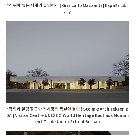
*산위에 있는 세개의 돌덩어리 [ Giancarlo Mazzanti ] España Libr
ary
*막힘과 열림 장중한 전시장의 특별한 경험 [ Steimle Architekten B
DA ] Visitor Centre UNESCO World Heritage Bauhaus Monum
ent Trade Union School Bernau