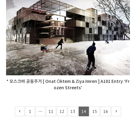
* 모스크바 공동주거 [ Onat Öktem & Ziya Imren ] A101 Entry “Fr
ozen Streets”
1
···
11
12
13
14
15
16