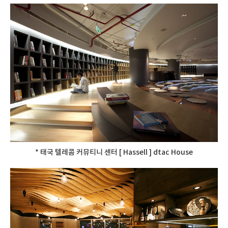
* 태국 텔레콤 커뮤티니 센터 [ Hassell ] dtac House