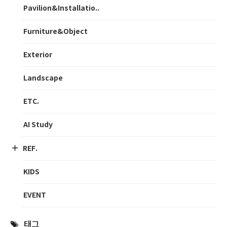
Pavilion&Installatio..
Furniture&Object
Exterior
Landscape
ETC.
AI Study
REF.
KIDS
EVENT
태그