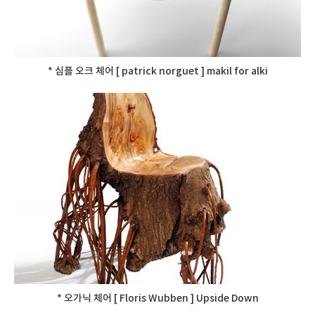
* 심플 오크 체어 [ patrick norguet ] makil for alki
* 오가닉 체어 [ Floris Wubben ] Upside Down