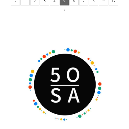
1
2
3
4
5
6
7
8
···
12