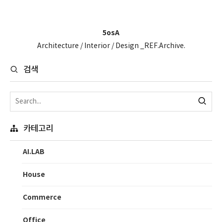
5osA
Architecture / Interior / Design _REF.Archive.
검색
카테고리
AI.LAB
House
Commerce
Office